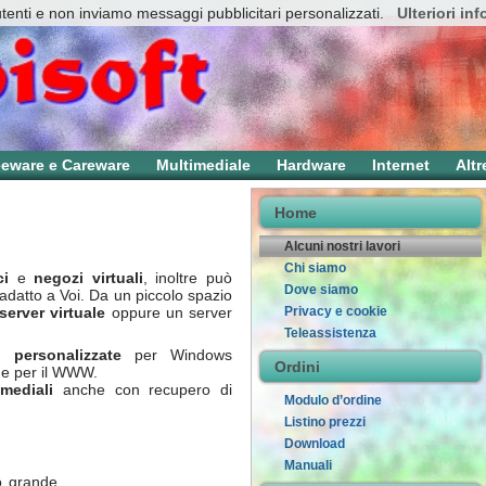
utenti e non inviamo messaggi pubblicitari personalizzati.
Ulteriori in
eeware e Careware
Multimediale
Hardware
Internet
Altr
Home
Alcuni nostri lavori
Chi siamo
ci
e
negozi virtuali
, inoltre può
Dove siamo
 adatto a Voi. Da un piccolo spazio
Privacy e cookie
server virtuale
oppure un server
Teleassistenza
i personalizzate
per Windows
Ordini
 e per il WWW.
mediali
anche con recupero di
Modulo d’ordine
Listino prezzi
Download
Manuali
 o grande