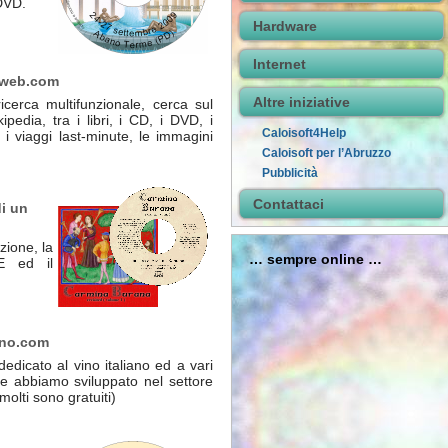
DVD.
Hardware
Internet
aweb.com
Altre iniziative
icerca multifunzionale, cerca sul
ipedia, tra i libri, i CD, i DVD, i
Caloisoft4Help
, i viaggi last-minute, le immagini
Caloisoft per l’Abruzzo
Pubblicità
Contattaci
di un
zione, la
… sempre online …
AE ed il
no.com
dedicato al vino italiano ed a vari
e abbiamo sviluppato nel settore
molti sono gratuiti)