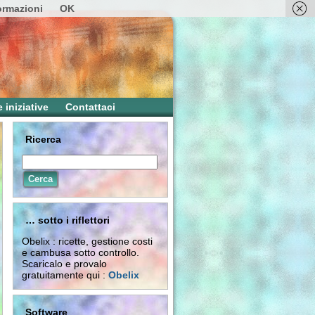
formazioni
OK
e iniziative
Contattaci
Ricerca
… sotto i riflettori
Obelix : ricette, gestione costi
e cambusa sotto controllo.
Scaricalo e provalo
gratuitamente qui :
Obelix
Software