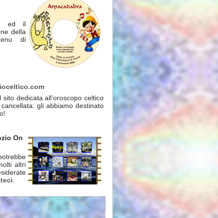
e ed il
ne della
menu di
ioceltico.com
 sito dedicata all’oroscopo celtico
 cancellata: gli abbiamo destinato
o!
ozio On
otrebbe
lti altri
siderate
teci
.