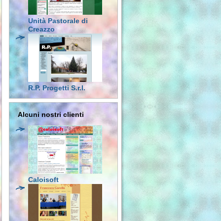
Unità Pastorale di
Creazzo
R.P. Progetti S.r.l.
Alcuni nostri clienti
Caloisoft