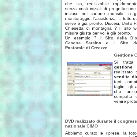
che sia, realizzabile rapidament
senza costi iniziali di progettazione.
incluso nel canone mensile: la gra
monitoraggio, l’assistenza … tutto q
serve è già pronto. Diocesi, Unità P
Chiesetta di montagna ? Il sito w
misura giusta per voi è già pronto.
Un esempio ? il
Sito della Di
Cesena Sarsina
e il
Sito de
Pastorale di Creazzo
Gestione C
Si tratt
gestione
realizzato
vendita dir
tanti camp
taglie, gl
che funz
compatto e
venire prot
DVD realizzato durante il congres
nazionale CIMO
Abbiamo curato le riprese, la fotog