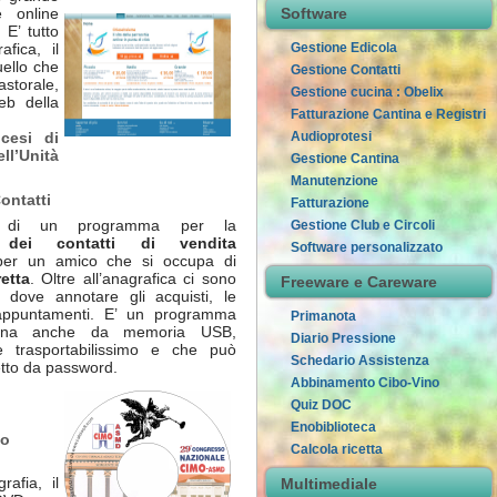
Software
e online
 E’ tutto
Gestione Edicola
fica, il
uello che
Gestione Contatti
astorale,
Gestione cucina : Obelix
eb della
Fatturazione Cantina e Registri
Audioprotesi
ocesi di
ll’Unità
Gestione Cantina
Manutenzione
ontatti
Fatturazione
a di un programma per la
Gestione Club e Circoli
 dei contatti di vendita
Software personalizzato
 per un amico che si occupa di
etta
. Oltre all’anagrafica ci sono
Freeware e Careware
i dove annotare gli acquisti, le
i appuntamenti. E’ un programma
Primanota
iona anche da memoria USB,
Diario Pressione
 trasportabilissimo e che può
Schedario Assistenza
etto da password.
Abbinamento Cibo-Vino
Quiz DOC
Enobiblioteca
so
Calcola ricetta
rafia, il
Multimediale