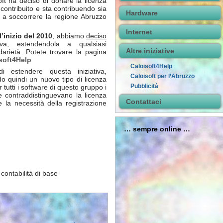
oft ha deciso di donare la licenza
ontribuito e sta contribuendo sia
Hardware
a soccorrere la regione Abruzzo
Internet
l’inizio del 2010
, abbiamo
deciso
iva, estendendola a qualsiasi
Altre iniziative
darietà. Potete trovare la pagina
soft4Help
Caloisoft4Help
estendere questa iniziativa,
Caloisoft per l’Abruzzo
o quindi un nuovo tipo di licenza
Pubblicità
r tutti i software di questo gruppo i
he contraddistinguevano la licenza
Contattaci
la necessità della registrazione
… sempre online …
ontabilità di base