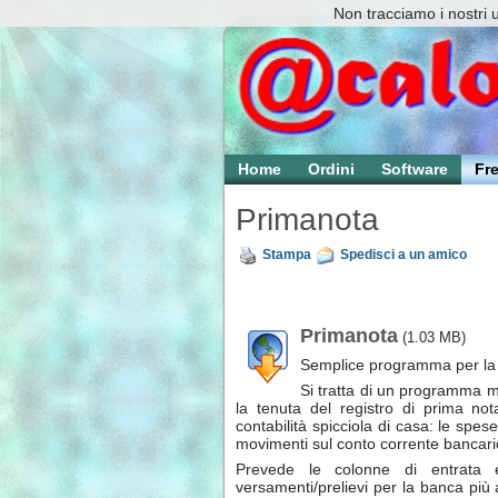
Non tracciamo i nostri 
Home
Ordini
Software
Fr
Primanota
Stampa
Spedisci a un amico
Primanota
(1.03 MB)
Semplice programma per la c
Si tratta di un programma mol
la tenuta del registro di prima not
contabilità spicciola di casa: le spese p
movimenti sul conto corrente bancari
Prevede le colonne di entrata
versamenti/prelievi per la banca più a