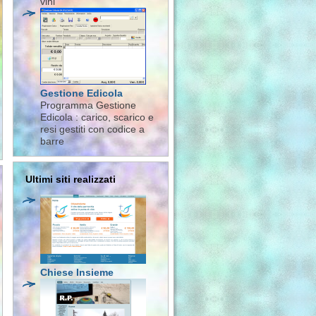
vini
Gestione Edicola
Programma Gestione
Edicola : carico, scarico e
resi gestiti con codice a
barre
Ultimi siti realizzati
Chiese Insieme