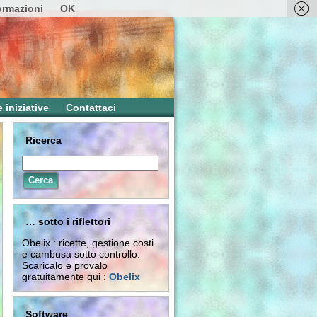
formazioni
OK
e iniziative
Contattaci
Ricerca
… sotto i riflettori
Obelix : ricette, gestione costi
e cambusa sotto controllo.
Scaricalo e provalo
gratuitamente qui :
Obelix
Software