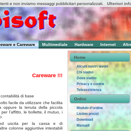
utenti e non inviamo messaggi pubblicitari personalizzati.
Ulteriori in
eeware e Careware
Multimediale
Hardware
Internet
Altr
Home
Alcuni nostri lavori
Chi siamo
Careware !!!
Dove siamo
Privacy e cookie
Teleassistenza
ontabilità di base
Ordini
to facile da utilizzare che facilita
a oppure la tenuta della piccola
Modulo d’ordine
er l’affitto, le bollette, il mutuo, i
Listino prezzi
o.
Download
 ed uscita per la cassa e di
Manuali
ltre colonne aggiuntive intestabili