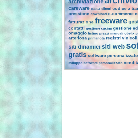
archivio
archiviazione
careware
codice a ba
cassa
clienti
pressione
e-commerce
e
download
freeware
ges
fatturazione
contatti
gestione ed
gestione cucina
omaggio
listino prezzi
manuali
obelix
p
arteriosa
registri vinicoli
primanota
so
siti web
siti dinamici
gratis
software personalizzato
vendit
sviluppo software personalizzato