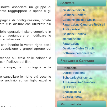
Software
 inoltre associare un gruppo di
Gestione Edicola
ente raggruppare le spese e gli
Gestione Contatti
Gestione cucina : Obelix
 pagina di configurazione, potete
are e le diciture che utilizzate più
Fatturazione Cantina e Registri
Audioprotesi
delle operazioni siano complete in
Gestione Cantina
 di aggiungere e modificare le
Manutenzione
 registrazioni.
Fatturazione
e che inserire le vostre righe con i
 descrizione e gruppi aprono dei
Gestione Club e Circoli
Software personalizzato
iccando sul titolo delle colonne e
Freeware e Careware
n l”utilizzo dei filtri.
ti stampe, la cronologica e la
Primanota
Diario Pressione
e cancellare le righe più vecchie
Schedario Assistenza
ero archivio su un figlio excel e
Abbinamento Cibo-Vino
Quiz DOC
Enobiblioteca
Calcola ricetta
Multimediale