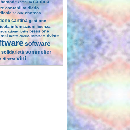
cantina
barcode
cambusa
rre
contabilita
diario
dicola
enoteca
edicole
tione cantina
gestione
icola
informazioni
licenza
pressione
reparazione ricette
resi
riviste
ricette cucina
ristorante
ftware
software
sommelier
solidarietà
vini
a diretta