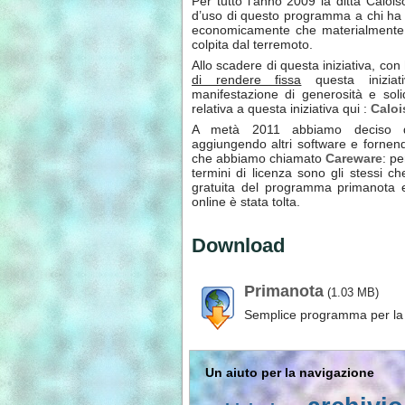
Per tutto l’anno 2009 la ditta Calois
d’uso di questo programma a chi ha c
economicamente che materialmente 
colpita dal terremoto.
Allo scadere di questa iniziativa, con
di rendere fissa
questa iniziat
manifestazione di generosità e soli
relativa a questa iniziativa qui :
Caloi
A metà 2011 abbiamo deciso di 
aggiungendo altri software e fornend
che abbiamo chiamato
Careware
: pe
termini di licenza sono gli stessi c
gratuita del programma primanota e 
online è stata tolta.
Download
Primanota
(1.03 MB)
Semplice programma per la c
Un aiuto per la navigazione