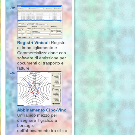
Registri Vinicoli
Registri
di Imbottigliamento e
Commercializzazione con
software di emissione per
documenti di trasporto e
fatture
Abbinamento Cibo-Vino
Un rapido mezzo per
disegnare il grafico a
bersaglio
dell’abbinamento tra cibi e