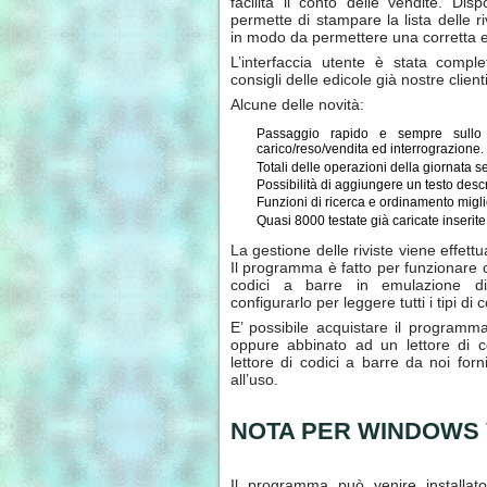
facilità il conto delle vendite. Di
permette di stampare la lista delle ri
in modo da permettere una corretta ed
L’interfaccia utente è stata compl
consigli delle edicole già nostre clienti
Alcune delle novità:
Passaggio rapido e sempre sullo 
carico/reso/vendita ed interrograzione.
Totali delle operazioni della giornata 
Possibilità di aggiungere un testo descri
Funzioni di ricerca e ordinamento migli
Quasi 8000 testate già caricate inserit
La gestione delle riviste viene effett
Il programma è fatto per funzionare c
codici a barre in emulazione di
configurarlo per leggere tutti i tipi di co
E’ possibile acquistare il programm
oppure abbinato ad un lettore di c
lettore di codici a barre da noi for
all’uso.
NOTA PER WINDOWS 
Il programma può venire installat