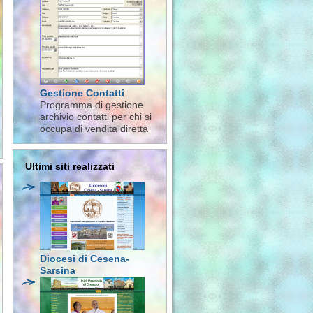
Gestione Contatti
Programma di gestione
archivio contatti per chi si
occupa di vendita diretta
Ultimi siti realizzati
Diocesi di Cesena-
Sarsina