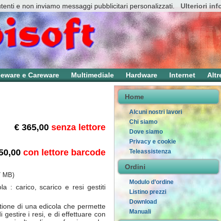
utenti e non inviamo messaggi pubblicitari personalizzati.
Ulteriori in
eeware e Careware
Multimediale
Hardware
Internet
Altr
Home
Alcuni nostri lavori
Chi siamo
€ 365,00
senza lettore
Dove siamo
Privacy e cookie
550,00
con lettore barcode
Teleassistenza
Ordini
7 MB)
Modulo d’ordine
 : carico, scarico e resi gestiti
Listino prezzi
Download
tione di una edicola che permette
Manuali
i gestire i resi, e di effettuare con