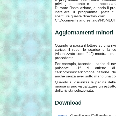
privilegi di utente e non necessari
Durante l’installazione, quando il p
installare il programma (default 
sostituire questa directory con:
C:\Documents and settings\NOMEUT
Aggiornamenti minori
Quando si passa il lettore su una rivi
carico, il reso, lo scarico o la c
(visualizzato come “-1″) mostra il n
precedente.
Per esempio, facendo il carico di no
pulsante “-1″ si ottiene d
carico/reso/scarico/consultazione 
anche senza aver sotto mano una copia
Quando si visualizza la pagina delle
mouse si può visualizzare un estratto 
della rivista selezionata.
Download
Gestione Edicola