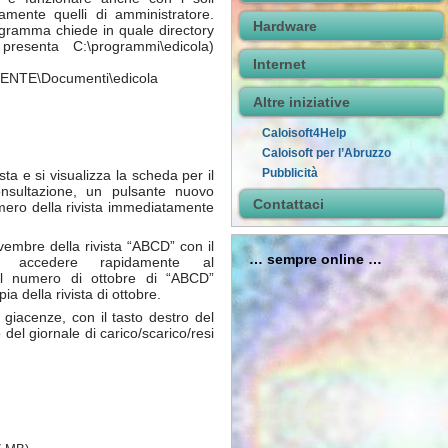
amente quelli di amministratore.
Hardware
rogramma chiede in quale directory
presenta C:\programmi\edicola)
Internet
ENTE\Documenti\edicola
Altre iniziative
Caloisoft4Help
Caloisoft per l’Abruzzo
Pubblicità
sta e si visualizza la scheda per il
onsultazione, un pulsante nuovo
Contattaci
umero della rivista immediatamente
vembre della rivista “ABCD” con il
… sempre online …
i accedere rapidamente al
del numero di ottobre di “ABCD”
 della rivista di ottobre.
 giacenze, con il tasto destro del
del giornale di carico/scarico/resi