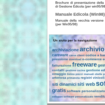
Brochure di presentazione dell
di Gestione Edicola (per win95/98
Manuale Edicola (Win98)
Manuale della vecchia versione
(per Win95/98)
Un aiuto per la navigazione
archivio
archiviazione
careware
codice a ba
cassa
clienti
pressione
e-commerce
e
download
freeware
ges
fatturazione
contatti
gestione ed
gestione cucina
omaggio
listino prezzi
manuali
obelix
p
arteriosa
registri vinicoli
primanota
so
siti web
siti dinamici
gratis
software personalizzato
vendit
sviluppo software personalizzato