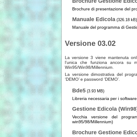
Brochure Gestione Edic
Brochure di presentazione del p
Manuale Edicola
(326.18 kB)
Manuale del programma di Gestio
Versione 03.02
La versione 3 viene mantenuta onli
l’unica che funziona ancora su 
Win95/Win98/Millennium.
La versione dimostrativa del prog
‘DEMO’ e password ‘DEMO’.
Bde5
(3.93 MB)
Libreria necessaria per i software
Gestione Edicola (Win98
Vecchia versione del progra
win95/98/Millennium)
Brochure Gestione Edico