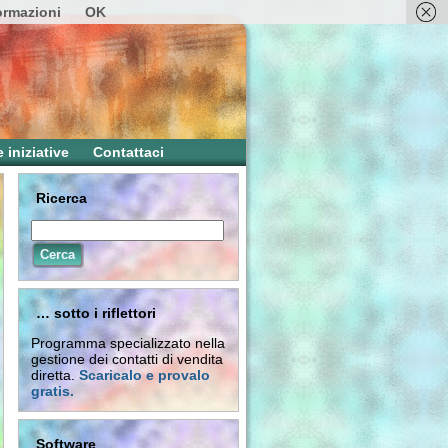
formazioni
OK
e iniziative
Contattaci
Ricerca
… sotto i riflettori
Programma specializzato nella
gestione dei contatti di vendita
diretta.
Scaricalo e provalo
gratis.
Software