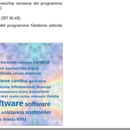
a vecchia versione del programma
)
(307.56 kB)
 del programma Gestione edicola
cantina
barcode
cambusa
rre
contabilita
diario
dicola
enoteca
edicole
tione cantina
gestione
icola
informazioni
licenza
pressione
reparazione ricette
resi
riviste
ricette cucina
ristorante
ftware
software
sommelier
solidarietà
vini
a diretta