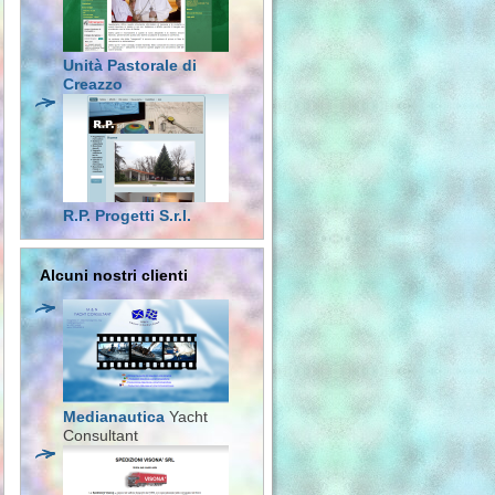
Unità Pastorale di
Creazzo
R.P. Progetti S.r.l.
Alcuni nostri clienti
Medianautica
Yacht
Consultant