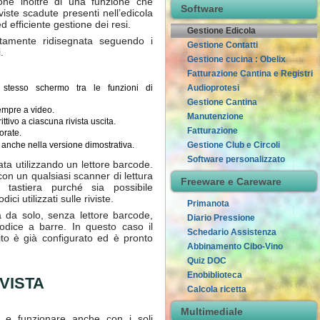
spone inoltre di una funzione che
Software
viste scadute presenti nell’edicola
 efficiente gestione dei resi.
Gestione Edicola
etamente ridisegnata seguendo i
Gestione Contatti
.
Gestione cucina : Obelix
Fatturazione Cantina e Registri
Audioprotesi
stesso schermo tra le funzioni di
Gestione Cantina
sempre a video.
Manutenzione
ttivo a ciascuna rivista uscita.
Fatturazione
orate.
e anche nella versione dimostrativa.
Gestione Club e Circoli
Software personalizzato
uata utilizzando un lettore barcode.
on un qualsiasi scanner di lettura
Freeware e Careware
 tastiera purché sia possibile
dici utilizzati sulle riviste.
Primanota
a da solo, senza lettore barcode,
Diario Pressione
odice a barre. In questo caso il
Schedario Assistenza
nito è già configurato ed è pronto
Abbinamento Cibo-Vino
Quiz DOC
Enobiblioteca
VISTA
Calcola ricetta
Multimediale
o e funzionare anche con i soli