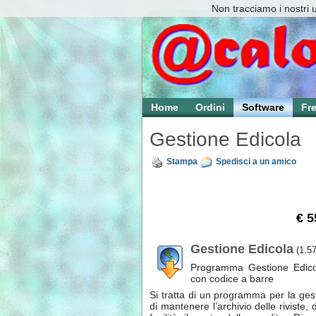
Non tracciamo i nostri 
Home
Ordini
Software
Fr
Gestione Edicola
Stampa
Spedisci a un amico
€ 
Gestione Edicola
(1.5
Programma Gestione Edicola
con codice a barre
Si tratta di un programma per la ges
di mantenere l’archivio delle riviste, d