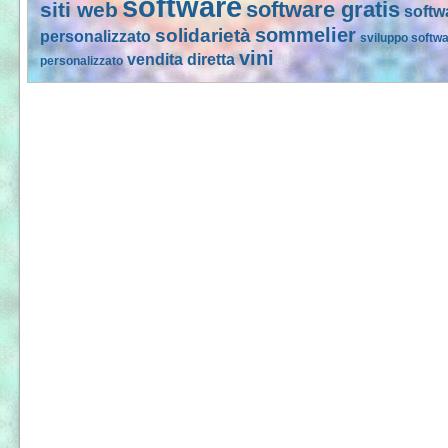
software
software gratis
siti web
softw
sommelier
solidarietà
personalizzato
sviluppo softw
vini
vendita diretta
personalizzato