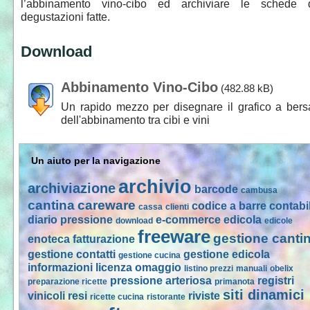
l’abbinamento vino-cibo ed archiviare le schede d
degustazioni fatte.
Download
Abbinamento Vino-Cibo
(482.88 kB)
Un rapido mezzo per disegnare il grafico a bers
dell'abbinamento tra cibi e vini
Un aiuto per la navigazione
archivio
archiviazione
barcode
cambusa
cantina
careware
codice a barre
contabil
cassa
clienti
diario pressione
e-commerce
edicola
download
edicole
freeware
gestione canti
enoteca
fatturazione
gestione contatti
gestione edicola
gestione cucina
informazioni
licenza omaggio
listino prezzi
manuali
obelix
pressione arteriosa
registri
preparazione ricette
primanota
siti dinamici
vinicoli
resi
riviste
ricette cucina
ristorante