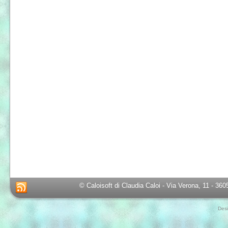
© Caloisoft di Claudia Caloi - Via Verona, 11 - 36
Des