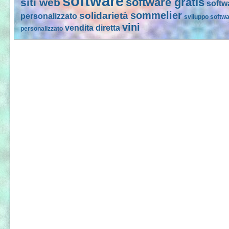
software
software gratis
siti web
softw
sommelier
solidarietà
personalizzato
sviluppo softw
vini
vendita diretta
personalizzato