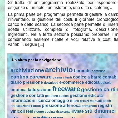
Si tratta di un programma realizzato per rispondere 
esigenze di un hotel, un ristorante, una ditta di catering…
La prima parte del programma permette di gestire la cam
l”inventario, la gestione dei costi, il giornale cronologic
carico e dello scarico. La seconda parte permette di inseri
ricette utilizzate, complete di fotografia, descrizio
ingredienti. Nella terza sezione possiamo preparare i 
combinando assieme ricette e voci relative a costi fi
variabili.
segue [...]
Un aiuto per la navigazione
archivio
archiviazione
barcode
cambusa
cantina
careware
codice a barre
contabil
cassa
clienti
diario pressione
e-commerce
edicola
download
edicole
freeware
gestione canti
enoteca
fatturazione
gestione contatti
gestione edicola
gestione cucina
informazioni
licenza omaggio
listino prezzi
manuali
obelix
pressione arteriosa
registri
preparazione ricette
primanota
siti dinamici
vinicoli
resi
riviste
ricette cucina
ristorante