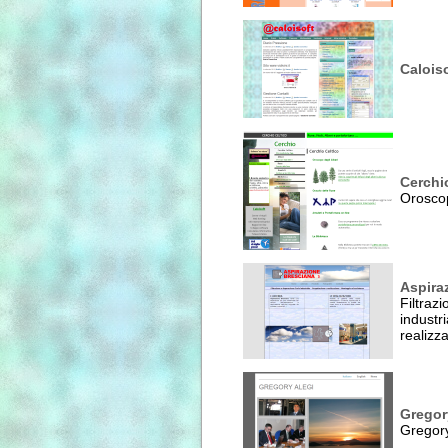
Calois
Cerchi
Oroscop
Aspira
Filtr
indus
realizz
Gregor
Gregory 