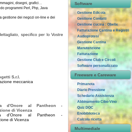
mmagini, disegni, grafici…
Software
laudo programmi Perl, Php, Java
Gestione Edicola
a gestione dei negozi on-line e dei
Gestione Contatti
Gestione cucina : Obelix
Fatturazione Cantina e Registri
ttagliato, specifico per lo Vostre
Audioprotesi
Gestione Cantina
Manutenzione
Fatturazione
Gestione Club e Circoli
Software personalizzato
Freeware e Careware
getti S.r.l.
tazione meccanica
Primanota
Diario Pressione
Schedario Assistenza
Abbinamento Cibo-Vino
ia d'Onore al Pantheon -
Quiz DOC
zione di Vicenza
Enobiblioteca
ia d'Onore al Pantheon -
ione di Vicenza
Calcola ricetta
Multimediale