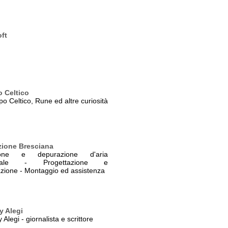
oft
o Celtico
o Celtico, Rune ed altre curiosità
zione Bresciana
azione e depurazione d'aria
triale - Progettazione e
azione - Montaggio ed assistenza
y Alegi
Alegi - giornalista e scrittore