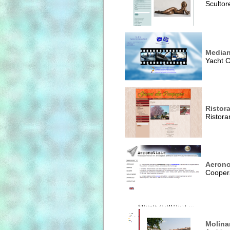
Scultor
Median
Yacht C
Ristor
Ristora
Aerono
Coopera
Molinar