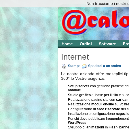
Non tracciamo i nostri 
Home
Ordini
Software
Fr
Internet
Stampa
Spedisci a un amico
La nostra azienda offre molteplici tip
360° le Vostre esigenze:
Setup server
con gestione pratiche ri
annuale
Studio grafico
di base per il sito e suc
Realizzazione pagine sito con
caricam
Realizzazione
moduli on-line
su Vostre
Configurazione di
aree riservate
del s
Installazione e configurazione
negozi o
Per chi deve pubblicare frequentement
WordPress
Sviluppo di
animazioni in Flash
,
banner