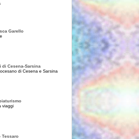
a
sca Garello
ce
i di Cesena-Sarsina
 diocesano di Cesena e Sarsina
iaturismo
 viaggi
o Tessaro