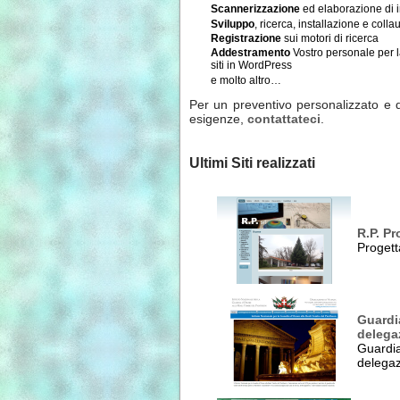
Scannerizzazione
ed elaborazione di i
Sviluppo
, ricerca, installazione e col
Registrazione
sui motori di ricerca
Addestramento
Vostro personale per l
siti in WordPress
e molto altro…
Per un preventivo personalizzato e de
esigenze,
contattateci
.
Ultimi Siti realizzati
R.P. Pro
Proget
Guard
delega
Guard
delegaz