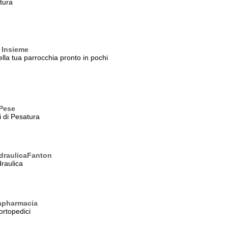
ttura
 Insieme
della tua parrocchia pronto in pochi
Pese
i di Pesatura
draulicaFanton
raulica
apharmacia
 ortopedici