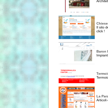
Archite
Chiese
Il sito 
click !
Baron 
Impiant
Termoi
Termoid
La Par
Articoli