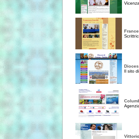
Vicenz
France
Scrittri
Dioces
Il sito
Columb
Agenzia
Vittori