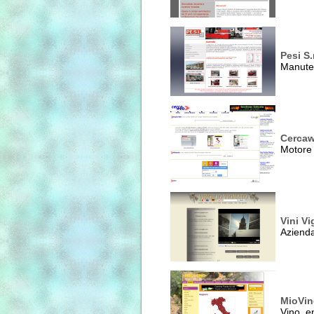
Pesi S.r
Manuten
Cerca
Motore 
Vini V
Azienda
MioVin
Vino, e