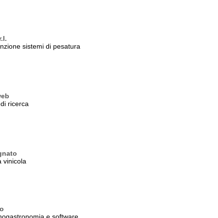
.l.
zione sistemi di pesatura
web
di ricerca
ignato
 vinicola
o
nogastronomia e software