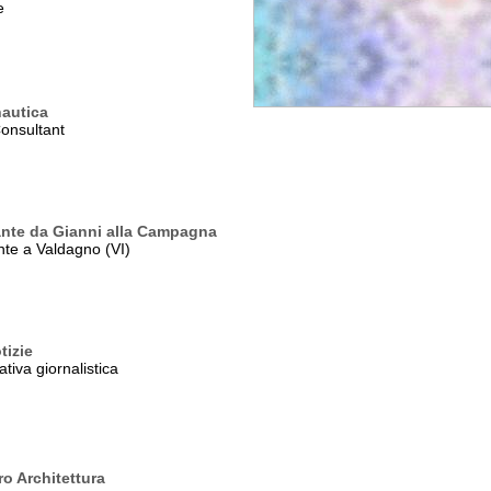
e
autica
onsultant
ante da Gianni alla Campagna
nte a Valdagno (VI)
tizie
tiva giornalistica
o Architettura