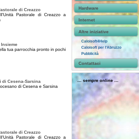
Hardware
Pastorale di Creazzo
ll'Unità Pastorale di Creazzo a
a
Internet
Altre iniziative
Caloisoft4Help
 Insieme
Caloisoft per l’Abruzzo
della tua parrocchia pronto in pochi
Pubblicità
Contattaci
… sempre online …
i di Cesena-Sarsina
 diocesano di Cesena e Sarsina
Pastorale di Creazzo
ll'Unità Pastorale di Creazzo a