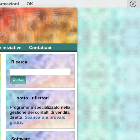
formazioni
OK
e iniziative
Contattaci
Ricerca
… sotto i riflettori
Programma specializzato nella
gestione dei contatti di vendita
diretta.
Scaricalo e provalo
gratis.
Software