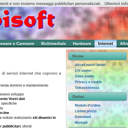
utenti e non inviamo messaggi pubblicitari personalizzati.
Ulteriori in
eeware e Careware
Multimediale
Hardware
Internet
Altr
Home
Alcuni nostri lavori
Chi siamo
i di servizi internet che coprono a
Dove siamo
Privacy e cookie
chiesta dominio e mantenimento
Teleassistenza
cessivo sviluppo
Ordini
ento Vostri dati
 specifiche
Modulo d’ordine
ito
Listino prezzi
n-line
Download
e notizie realizziamo
siti dinamici in
Manuali
 pubblicitari
, sfondi